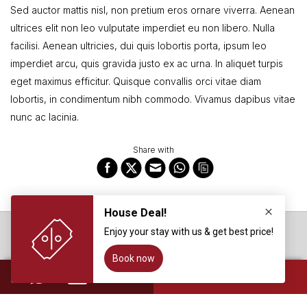
Sed auctor mattis nisl, non pretium eros ornare viverra. Aenean
ultrices elit non leo vulputate imperdiet eu non libero. Nulla
facilisi. Aenean ultricies, dui quis lobortis porta, ipsum leo
imperdiet arcu, quis gravida justo ex ac urna. In aliquet turpis
eget maximus efficitur. Quisque convallis orci vitae diam
lobortis, in condimentum nibh commodo. Vivamus dapibus vitae
nunc ac lacinia.
Share with
House Sangkuriang Bandung
Jl. Sangkuriang No. 1 Bandung - 40135 Indonesia
T : +62(22)87832323
BOOK NOW
E : sangkuriang@house-bandung.com